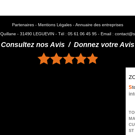
Partenaires
-
Mentions Légales
-
Annuaire des entreprises
 Quillane - 31490 LEGUEVIN - Tél : 05 61 06 45 95 - Email : contact@s
Consultez nos Avis
/
Donnez votre Avis
Z
S
t
int
TO
MA
CU
ST