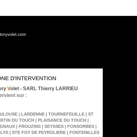
toryvolet.com
ONE D'INTERVENTION
ory
V
olet -
SARL Thierry LARRIEU
ervient sur :
ULOUSE | LARDENNE | TOURNEFEUILLE | ST
RTIN DU TOUCH | PLAISANCE DU TOUCH |
GNAUX | FROUZINS | SEYSSES | FONSORBES |
 LYS | STE FOY DE PEYROLIERE | FONTENILLES